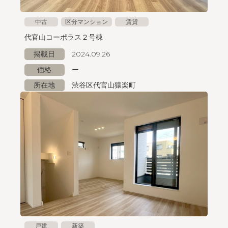
中古
区分マンション
賃貸
代官山コーポラス２号棟
掲載日
2024.09.26
価格
ー
所在地
渋谷区代官山猿楽町
戸建
新築