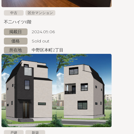
中古
区分マンション
不二ハイツ6階
掲載日
2024.09.06
価格
Sold out
所在地
中野区本町2丁目
戸建
新築