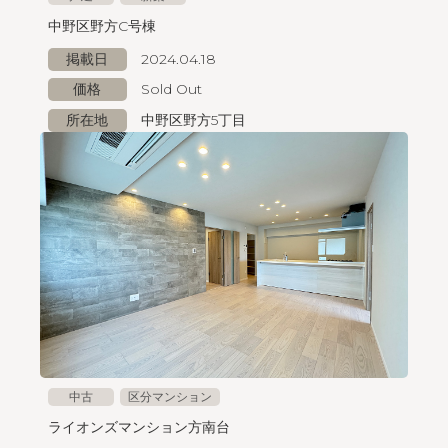
中野区野方C号棟
掲載日
2024.04.18
価格
Sold Out
所在地
中野区野方5丁目
中古
区分マンション
ライオンズマンション方南台