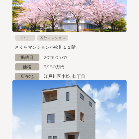
中古
区分マンション
さくらマンション小松川１１階
掲載日
2026.04.07
価格
3,980万円
所在地
江戸川区小松川2丁目