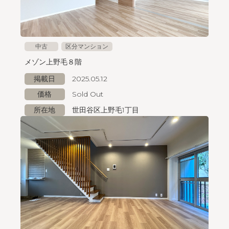
中古
区分マンション
メゾン上野毛８階
掲載日
2025.05.12
価格
Sold Out
所在地
世田谷区上野毛1丁目