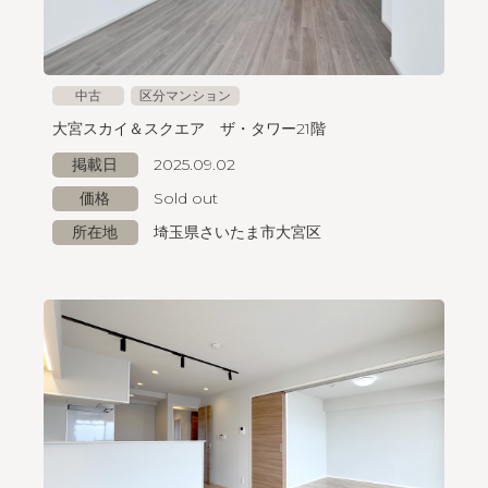
中古
区分マンション
大宮スカイ＆スクエア ザ・タワー21階
掲載日
2025.09.02
価格
Sold out
所在地
埼玉県さいたま市大宮区