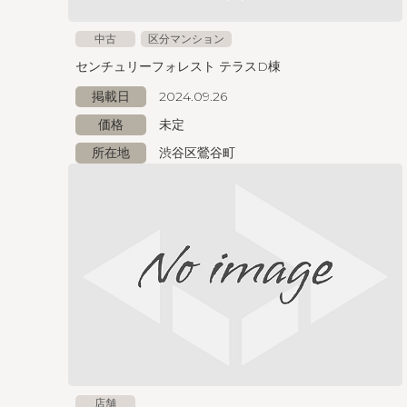
中古
区分マンション
センチュリーフォレスト テラスD棟
掲載日
2024.09.26
価格
未定
所在地
渋谷区鶯谷町
店舗