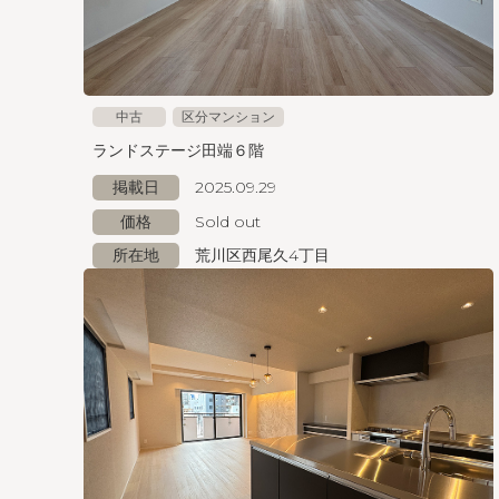
中古
区分マンション
ランドステージ田端６階
掲載日
2025.09.29
価格
Sold out
所在地
荒川区西尾久4丁目