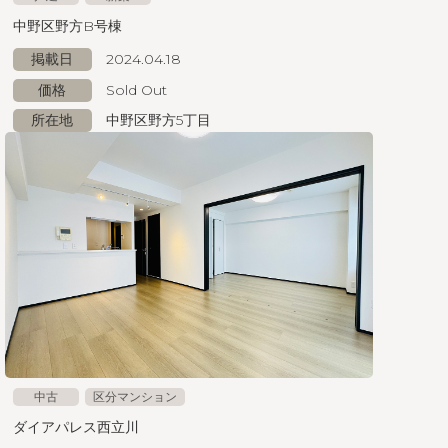
中野区野方B号棟
掲載日
2024.04.18
価格
Sold Out
所在地
中野区野方5丁目
中古
区分マンション
ダイアパレス西立川