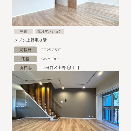
中古
区分マンション
メゾン上野毛８階
掲載日
2025.05.12
価格
Sold Out
所在地
世田谷区上野毛1丁目