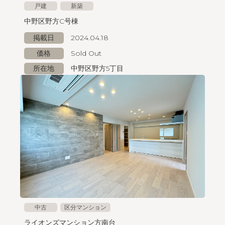
戸建
新築
中野区野方C号棟
掲載日
2024.04.18
価格
Sold Out
所在地
中野区野方5丁目
中古
区分マンション
ライオンズマンション方南台