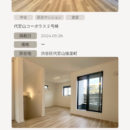
中古
区分マンション
賃貸
代官山コーポラス２号棟
掲載日
2024.09.26
価格
ー
所在地
渋谷区代官山猿楽町