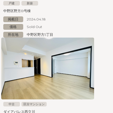
戸建
新築
中野区野方B号棟
掲載日
2024.04.18
価格
Sold Out
所在地
中野区野方5丁目
中古
区分マンション
ダイアパレス西立川