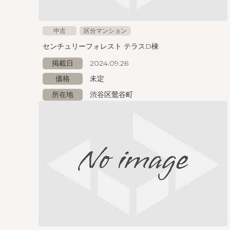
中古
区分マンション
センチュリーフォレスト テラスD棟
掲載日
2024.09.26
価格
未定
所在地
渋谷区鶯谷町